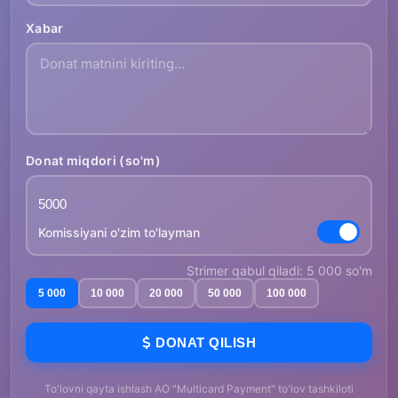
Xabar
Donat miqdori (so'm)
Komissiyani o'zim to'layman
Strimer qabul qiladi: 5 000 so'm
5 000
10 000
20 000
50 000
100 000
DONAT QILISH
To'lovni qayta ishlash AO "Multicard Payment" to'lov tashkiloti