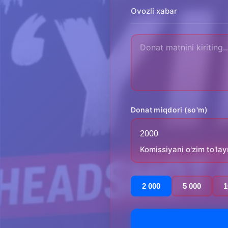
Ovozli xabar
Donat miqdori (so'm)
Komissiyani o'zim to'la
2 000
5 000
1