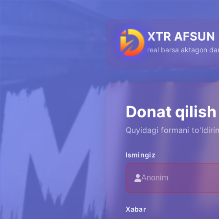
XTR AFSUN
real barsa aktagon dan
Donat qilish
Quyidagi formani to'ldir
Ismingiz
Xabar