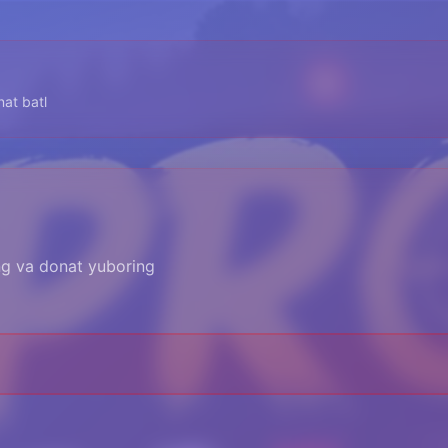
at batl
ing va donat yuboring