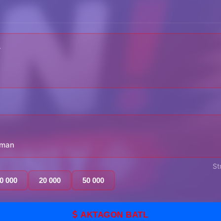
yman
St
0 000
20 000
50 000
AKTAGON BATL