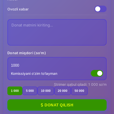
Ovozli xabar
Donat miqdori (so'm)
Komissiyani o'zim to'layman
Strimer qabul qiladi: 1 000 so'm
1 000
5 000
10 000
20 000
50 000
DONAT QILISH