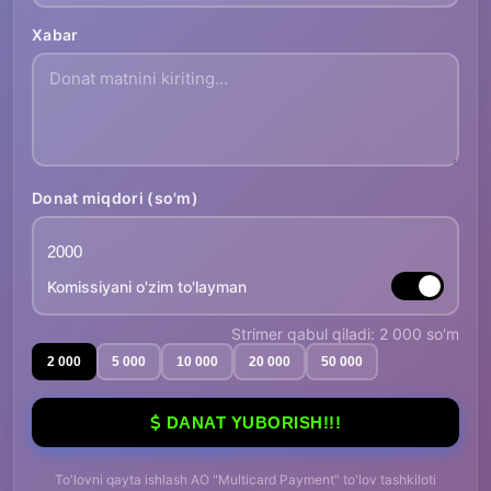
Xabar
Donat miqdori (so'm)
Komissiyani o'zim to'layman
Strimer qabul qiladi: 2 000 so'm
2 000
5 000
10 000
20 000
50 000
DANAT YUBORISH!!!
To'lovni qayta ishlash AO "Multicard Payment" to'lov tashkiloti