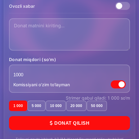
Ovozli xabar
Donat miqdori (so'm)
Komissiyani o'zim to'layman
Strimer qabul qiladi: 1 000 so'm
1 000
5 000
10 000
20 000
50 000
DONAT QILISH