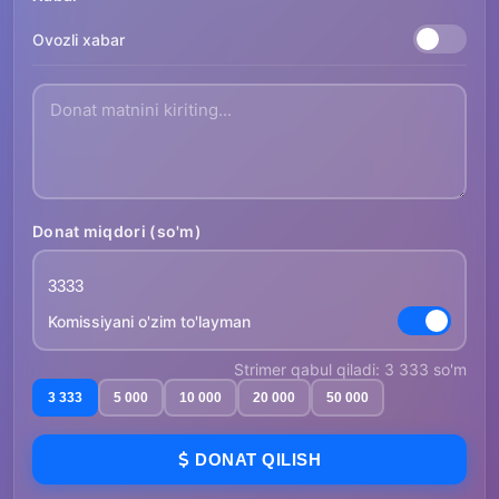
Ovozli xabar
Donat miqdori (so'm)
Komissiyani o'zim to'layman
Strimer qabul qiladi: 3 333 so'm
3 333
5 000
10 000
20 000
50 000
DONAT QILISH