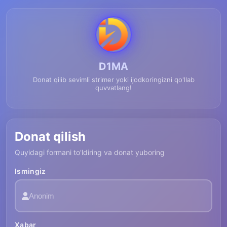
D1MA
Donat qilib sevimli strimer yoki ijodkoringizni qo'llab
quvvatlang!
Donat qilish
Quyidagi formani to'ldiring va donat yuboring
Ismingiz
Xabar