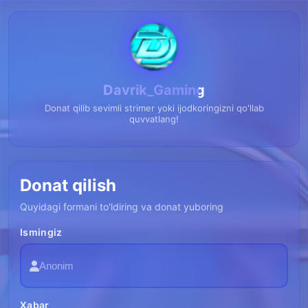
Davrik_Gaming
Donat qilib sevimli strimer yoki ijodkoringizni qo'llab
quvvatlang!
Donat qilish
Quyidagi formani to'ldiring va donat yuboring
Ismingiz
Xabar