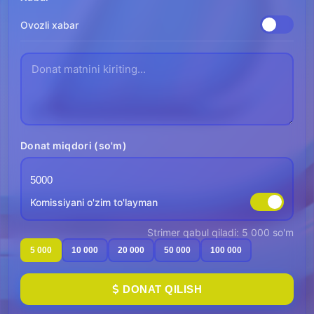
Ovozli xabar
Donat miqdori (so'm)
Komissiyani o'zim to'layman
Strimer qabul qiladi: 5 000 so'm
5 000
10 000
20 000
50 000
100 000
DONAT QILISH