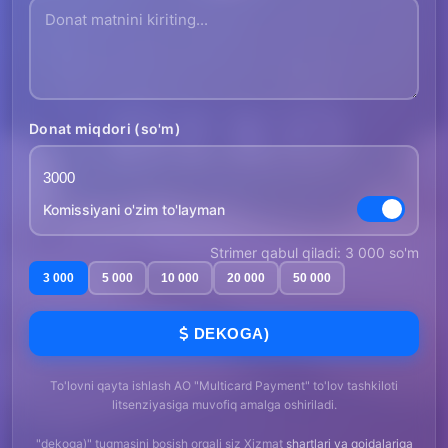
Donat miqdori (so'm)
Komissiyani o'zim to'layman
Strimer qabul qiladi: 3 000 so'm
3 000
5 000
10 000
20 000
50 000
DEKOGA)
To'lovni qayta ishlash AO "Multicard Payment" to'lov tashkiloti
litsenziyasiga muvofiq amalga oshiriladi.
"dekoga)" tugmasini bosish orqali siz Xizmat
shartlari va qoidalariga