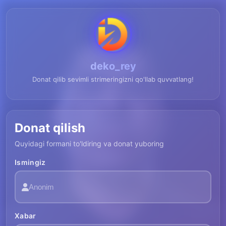
deko_rey
Donat qilib sevimli strimeringizni qo'llab quvvatlang!
Donat qilish
Quyidagi formani to'ldiring va donat yuboring
Ismingiz
Xabar