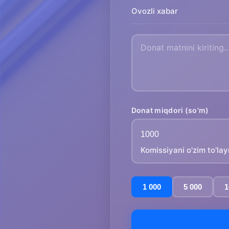
Ovozli xabar
Donat miqdori (so'm)
Komissiyani o'zim to'la
1 000
5 000
1