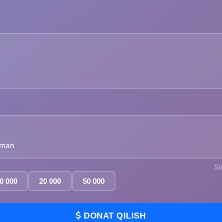
yman
St
0 000
20 000
50 000
DONAT QILISH