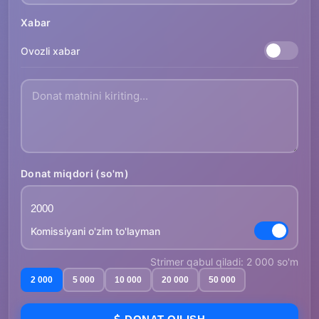
Xabar
Ovozli xabar
Donat miqdori (so'm)
Komissiyani o'zim to'layman
Strimer qabul qiladi: 2 000 so'm
2 000
5 000
10 000
20 000
50 000