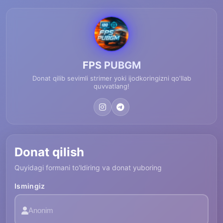
FPS PUBGM
Donat qilib sevimli strimer yoki ijodkoringizni qo'llab
quvvatlang!
Donat qilish
Quyidagi formani to'ldiring va donat yuboring
Ismingiz