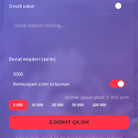
Ovozli xabar
Donat miqdori (so'm)
Komissiyani o'zim to'layman
Strimer qabul qiladi: 5 000 so'm
5 000
10 000
20 000
50 000
100 000
DONAT QILISH