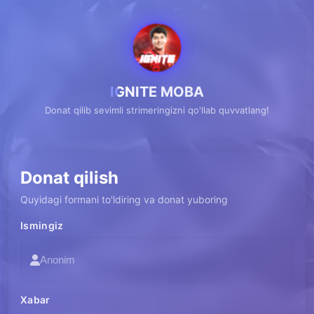
IGNITE MOBA
Donat qilib sevimli strimeringizni qo'llab quvvatlang!
Donat qilish
Quyidagi formani to'ldiring va donat yuboring
Ismingiz
Xabar