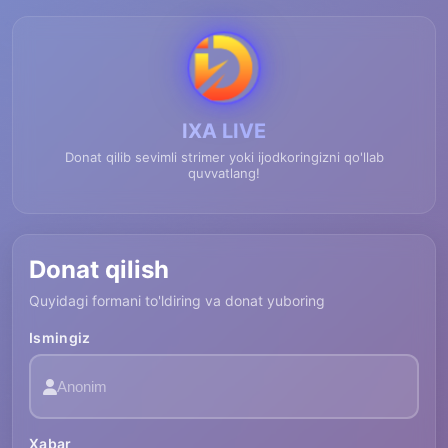
IXA LIVE
Donat qilib sevimli strimer yoki ijodkoringizni qo'llab
quvvatlang!
Donat qilish
Quyidagi formani to'ldiring va donat yuboring
Ismingiz
Xabar