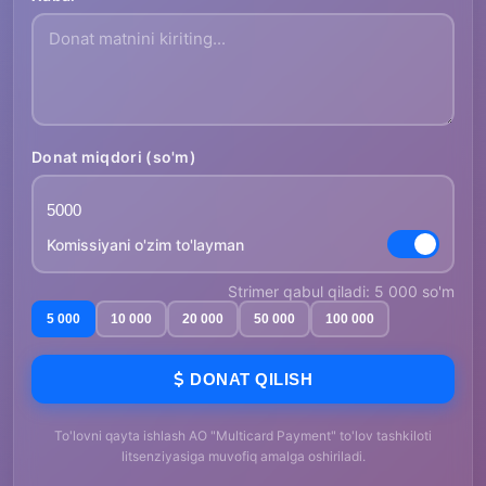
Donat miqdori (so'm)
Komissiyani o'zim to'layman
Strimer qabul qiladi: 5 000 so'm
5 000
10 000
20 000
50 000
100 000
DONAT QILISH
To'lovni qayta ishlash AO "Multicard Payment" to'lov tashkiloti
litsenziyasiga muvofiq amalga oshiriladi.