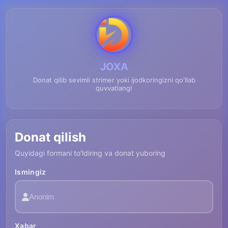
JOXA
Donat qilib sevimli strimer yoki ijodkoringizni qo'llab
quvvatlang!
Donat qilish
Quyidagi formani to'ldiring va donat yuboring
Ismingiz
Xabar