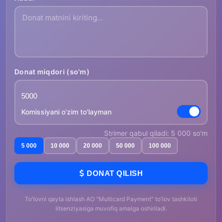
Donat miqdori (so'm)
Komissiyani o'zim to'layman
Strimer qabul qiladi: 5 000 so'm
5 000
10 000
20 000
50 000
100 000
DONAT QILISH
To'lovni qayta ishlash AO "Multicard Payment" to'lov tashkiloti
litsenziyasiga muvofiq amalga oshiriladi.