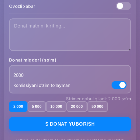
Ovozli xabar
Donat miqdori (so'm)
Komissiyani o'zim to'layman
Strimer qabul qiladi: 2 000 so'm
2 000
5 000
10 000
20 000
50 000
DONAT YUBORISH