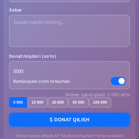
Xabar
Donat miqdori (so'm)
Komissiyani o'zim to'layman
Strimer qabul qiladi: 5 000 so'm
5 000
10 000
20 000
50 000
100 000
DONAT QILISH
To'lovni qayta ishlash AO "Multicard Payment" to'lov tashkiloti