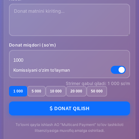
Donat miqdori (so'm)
Komissiyani o'zim to'layman
Strimer qabul qiladi: 1 000 so'm
1 000
5 000
10 000
20 000
50 000
DONAT QILISH
To'lovni qayta ishlash AO "Multicard Payment" to'lov tashkiloti
litsenziyasiga muvofiq amalga oshiriladi.