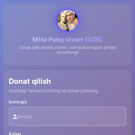
M1ta Pubg steam [UZB]
Donat qilib sevimli strimer yoki ijodkoringizni qo'llab
quvvatlang!
Donat qilish
Quyidagi formani to'ldiring va donat yuboring
Ismingiz
Xabar