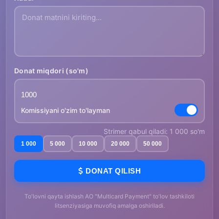
Donat miqdori (so'm)
Komissiyani o'zim to'layman
Strimer qabul qiladi: 1 000 so'm
1 000
5 000
10 000
20 000
50 000
DONAT QILISH
To'lovni qayta ishlash AO "Multicard Payment" to'lov tashkiloti
litsenziyasiga muvofiq amalga oshiriladi.