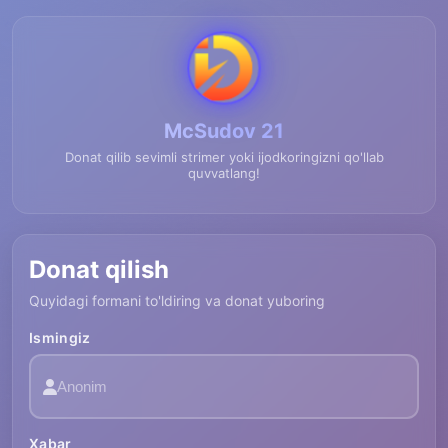
McSudov 21
Donat qilib sevimli strimer yoki ijodkoringizni qo'llab
quvvatlang!
Donat qilish
Quyidagi formani to'ldiring va donat yuboring
Ismingiz
Xabar