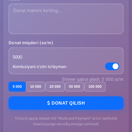
Donat miqdori (so'm)
Komissiyani o'zim to'layman
Strimer qabul qiladi: 5 000 so'm
5 000
10 000
20 000
50 000
100 000
DONAT QILISH
To'lovni qayta ishlash AO "Multicard Payment" to'lov tashkiloti
litsenziyasiga muvofiq amalga oshiriladi.