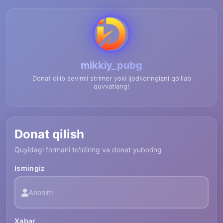
mikkiy_pubg
Donat qilib sevimli strimer yoki ijodkoringizni qo'llab
quvvatlang!
Donat qilish
Quyidagi formani to'ldiring va donat yuboring
Ismingiz
Xabar