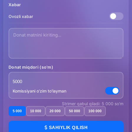
Xabar
Ovozli xabar
Donat miqdori (so'm)
Komissiyani o'zim to'layman
Strimer qabul qiladi: 5 000 so'm
5 000
10 000
20 000
50 000
100 000
SAHIYLIK QILISH