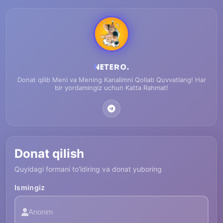
ɴᴇᴛᴇʀᴏ.
Donat qilib Meni va Mening Kanalimni Qollab Quvvatlang! Har
bir yordamingiz uchun Katta Rahmat!
Donat qilish
Quyidagi formani to'ldiring va donat yuboring
Ismingiz