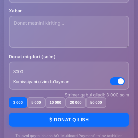
Xabar
Donat miqdori (so'm)
Komissiyani o'zim to'layman
Strimer qabul qiladi: 3 000 so'm
3 000
5 000
10 000
20 000
50 000
DONAT QILISH
To'lovni qayta ishlash AO "Multicard Payment" to'lov tashkiloti