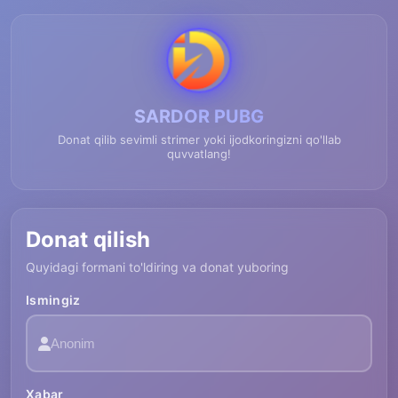
SARDOR PUBG
Donat qilib sevimli strimer yoki ijodkoringizni qo'llab
quvvatlang!
Donat qilish
Quyidagi formani to'ldiring va donat yuboring
Ismingiz
Xabar