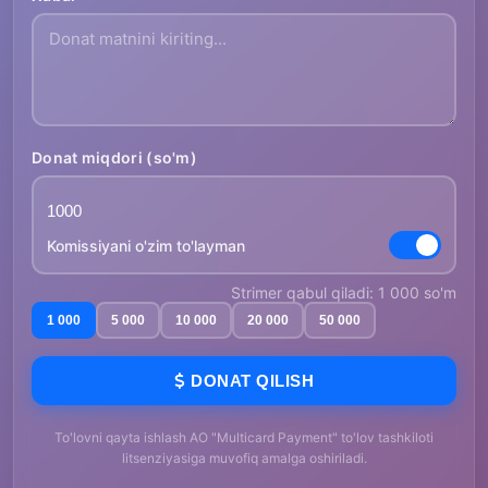
Donat miqdori (so'm)
Komissiyani o'zim to'layman
Strimer qabul qiladi: 1 000 so'm
1 000
5 000
10 000
20 000
50 000
DONAT QILISH
To'lovni qayta ishlash AO "Multicard Payment" to'lov tashkiloti
litsenziyasiga muvofiq amalga oshiriladi.