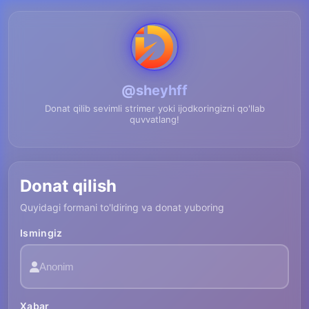
@sheyhff
Donat qilib sevimli strimer yoki ijodkoringizni qo'llab
quvvatlang!
Donat qilish
Quyidagi formani to'ldiring va donat yuboring
Ismingiz
Xabar