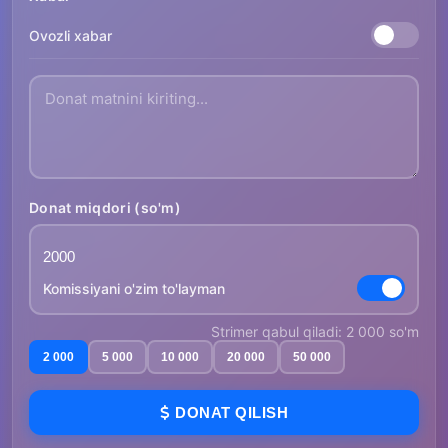
Ovozli xabar
Donat miqdori (so'm)
Komissiyani o'zim to'layman
Strimer qabul qiladi: 2 000 so'm
2 000
5 000
10 000
20 000
50 000
DONAT QILISH