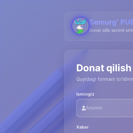
Semurgʻ PU
Donat qilib sevimli str
Donat qilish
Quyidagi formani to'ldir
Ismingiz
Xabar