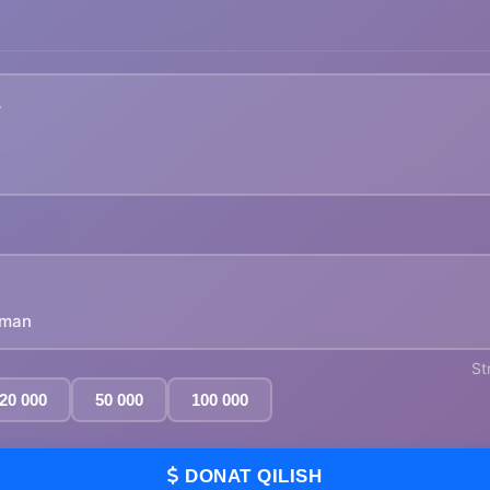
yman
St
20 000
50 000
100 000
DONAT QILISH