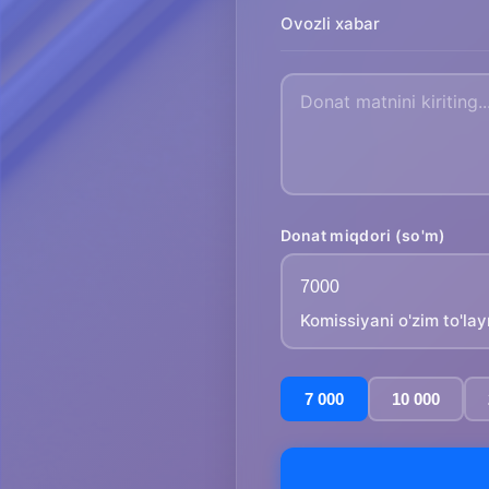
Ovozli xabar
Donat miqdori (so'm)
Komissiyani o'zim to'la
7 000
10 000