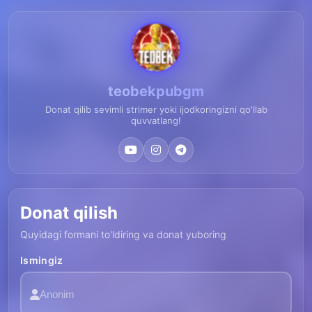
teobekpubgm
Donat qilib sevimli strimer yoki ijodkoringizni qo'llab
quvvatlang!
Donat qilish
Quyidagi formani to'ldiring va donat yuboring
Ismingiz