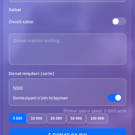
Xabar
Ovozli xabar
Donat miqdori (so'm)
Komissiyani o'zim to'layman
Strimer qabul qiladi: 5 000 so'm
5 000
10 000
20 000
50 000
100 000