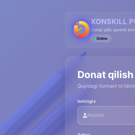
XONSKILL 
Donat qilib sevimli str
Online
Donat qilish
Quyidagi formani to'ldir
Ismingiz
Xabar