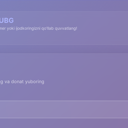
PUBG
imer yoki ijodkoringizni qo'llab quvvatlang!
ing va donat yuboring