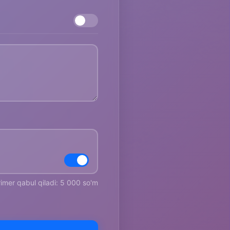
rimer qabul qiladi: 5 000 so'm