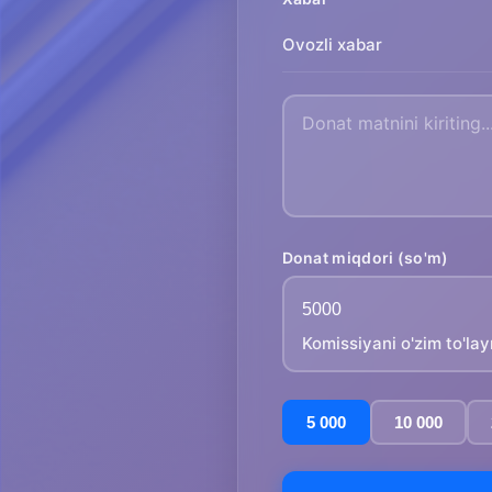
Ovozli xabar
Donat miqdori (so'm)
Komissiyani o'zim to'la
5 000
10 000