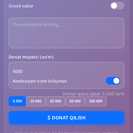
Ovozli xabar
Donat miqdori (so'm)
Komissiyani o'zim to'layman
Strimer qabul qiladi: 5 000 so'm
5 000
10 000
20 000
50 000
100 000
DONAT QILISH