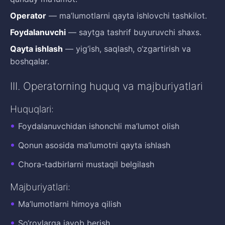
Operator
— ma’lumotlarni qayta ishlovchi tashkilot.
Foydalanuvchi
— saytga tashrif buyuruvchi shaxs.
Qayta ishlash
— yig‘ish, saqlash, o‘zgartirish va
boshqalar.
III. Operatorning huquq va majburiyatlari
Huquqlari:
Foydalanuvchidan ishonchli ma’lumot olish
Qonun asosida ma’lumotni qayta ishlash
Chora-tadbirlarni mustaqil belgilash
Majburiyatlari:
Ma’lumotlarni himoya qilish
So‘rovlarga javob berish