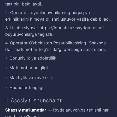
tartibini belgilaydi.
2. Operator foydalanuvchilarning huquq va
erkinliklarini himoya qilishni ustuvor vazifa deb biladi.
3. Ushbu siyosat https://idonate.uz saytiga tashrif
buyuruvchilarga tegishli.
4. Operator O‘zbekiston Respublikasining “Shaxsga
doir ma’lumotlar to‘g‘risida”gi qonuniga amal qiladi.
Qonuniylik va adolatlilik
Ma’lumotlar aniqligi
Maxfiylik va xavfsizlik
Huquqlar tengligi
II. Asosiy tushunchalar
Shaxsiy ma’lumotlar
— foydalanuvchiga tegishli har
qanday ma’lumot.