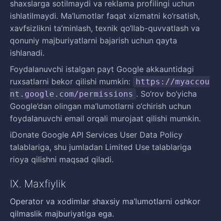
shaxslarga sotilmaydi va reklama profilingi uchun
ishlatilmaydi. Ma’lumotlar faqat xizmatni ko‘rsatish,
xavfsizlikni ta’minlash, texnik qo‘llab-quvvatlash va
qonuniy majburiyatlarni bajarish uchun qayta
ishlanadi.
Foydalanuvchi istalgan payt Google akkauntidagi
ruxsatlarni bekor qilishi mumkin:
https://myaccou
. So‘rov bo‘yicha
nt.google.com/permissions
Google’dan olingan ma’lumotlarni o‘chirish uchun
foydalanuvchi email orqali murojaat qilishi mumkin.
iDonate Google API Services User Data Policy
talablariga, shu jumladan Limited Use talablariga
rioya qilishni maqsad qiladi.
IX. Maxfiylik
Operator va xodimlar shaxsiy ma’lumotlarni oshkor
qilmaslik majburiyatiga ega.