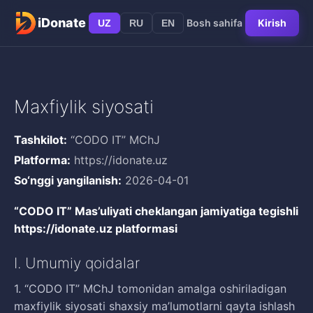
iDonate
Bosh sahifa
Kirish
UZ
RU
EN
Maxfiylik siyosati
Tashkilot:
“CODO IT” MChJ
Platforma:
https://idonate.uz
So‘nggi yangilanish:
2026-04-01
“CODO IT” Mas’uliyati cheklangan jamiyatiga tegishli
https://idonate.uz platformasi
I. Umumiy qoidalar
1. “CODO IT” MChJ tomonidan amalga oshiriladigan
maxfiylik siyosati shaxsiy ma’lumotlarni qayta ishlash