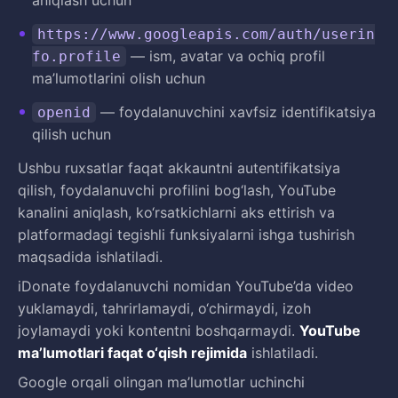
aniqlash uchun
https://www.googleapis.com/auth/userin
— ism, avatar va ochiq profil
fo.profile
ma’lumotlarini olish uchun
— foydalanuvchini xavfsiz identifikatsiya
openid
qilish uchun
Ushbu ruxsatlar faqat akkauntni autentifikatsiya
qilish, foydalanuvchi profilini bog‘lash, YouTube
kanalini aniqlash, ko‘rsatkichlarni aks ettirish va
platformadagi tegishli funksiyalarni ishga tushirish
maqsadida ishlatiladi.
iDonate foydalanuvchi nomidan YouTube’da video
yuklamaydi, tahrirlamaydi, o‘chirmaydi, izoh
joylamaydi yoki kontentni boshqarmaydi.
YouTube
ma’lumotlari faqat o‘qish rejimida
ishlatiladi.
Google orqali olingan ma’lumotlar uchinchi